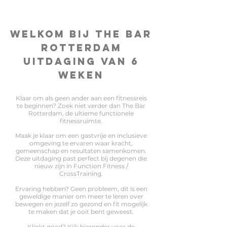
Welkom bij The Bar
Rotterdam
Uitdaging van 6
weken
Klaar om als geen ander aan een fitnessreis
te beginnen? Zoek niet verder dan The Bar
Rotterdam, de ultieme functionele
fitnessruimte.
Maak je klaar om een gastvrije en inclusieve
omgeving te ervaren waar kracht,
gemeenschap en resultaten samenkomen.
Deze uitdaging past perfect bij degenen die
nieuw zijn in Function Fitness /
CrossTraining.
Ervaring hebben? Geen probleem, dit is een
geweldige manier om meer te leren over
bewegen en jezelf zo gezond en fit mogelijk
te maken dat je ooit bent geweest.
Klinkt goed? Kijk hieronder voor de