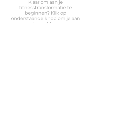
Klaar om aan je
fitnesstransformatie te
beginnen? Klik op
onderstaande knop om je aan
te melden.
Mis deze ongelooflijke
aanbieding niet!
OPTIE 2
Bij The Bar Rotterdam zijn
we toegewijd aan het
transformeren van levens
door middel van fitness. Doe
vandaag nog mee en ontdek
de kracht van functionele
fitness.
OPTIE 2 - Het bovenstaande
lidmaatschap van 3x weken is